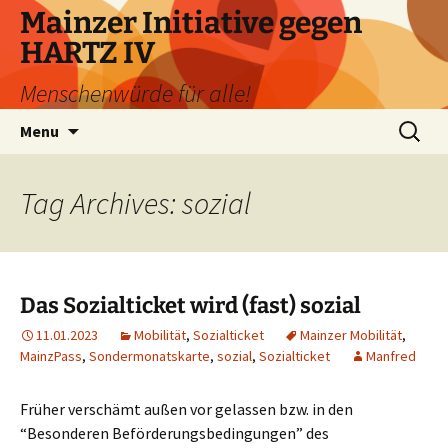
Skip
Mainzer Initiative gegen
to
HARTZ IV
content
Menschenwürde für alle!
Search
Menu
for:
Tag Archives: sozial
Das Sozialticket wird (fast) sozial
11.01.2023
Mobilität
,
Sozialticket
Mainzer Mobilität
,
MainzPass
,
Sondermonatskarte
,
sozial
,
Sozialticket
Manfred
Früher verschämt außen vor gelassen bzw. in den
“Besonderen Beförderungsbedingungen” des