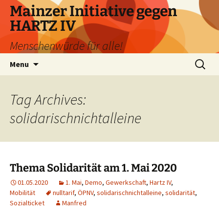
Skip
Mainzer Initiative gegen
to
HARTZ IV
content
Menschenwürde für alle!
Search
Menu
for:
Tag Archives:
solidarischnichtalleine
Thema Solidarität am 1. Mai 2020
01.05.2020
1. Mai
,
Demo
,
Gewerkschaft
,
Hartz IV
,
Mobilität
nulltarif
,
ÖPNV
,
solidarischnichtalleine
,
solidarität
,
Sozialticket
Manfred