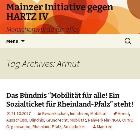
Skip
Mainzer Initiative gegen
to
HARTZ IV
content
Menschenwürde für alle!
Search
Menu
for:
Tag Archives: Armut
Das Bündnis “Mobilität für alle! Ein
Sozialticket für Rheinland-Pfalz” steht!
21.10.2017
Gewerkschaft
,
Initiativen
,
Mobilität
Armut
,
Ausschluss
,
Bündnis
,
Grundrecht
,
Mobilität
,
Nahverkehr
,
NGO
,
ÖPNV
,
Organisation
,
Rheinland-Pfalz
,
Sozialticket
Manfred